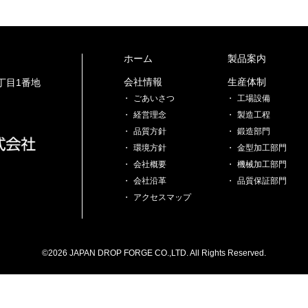
ホーム
製品案内
会社情報
生産体制
2丁目1番地
ごあいさつ
工場設備
経営理念
製造工程
品質方針
鍛造部門
環境方針
金型加工部門
会社概要
機械加工部門
会社沿革
品質保証部門
アクセスマップ
©2026 JAPAN DROP FORGE CO.,LTD. All Rights Reserved.