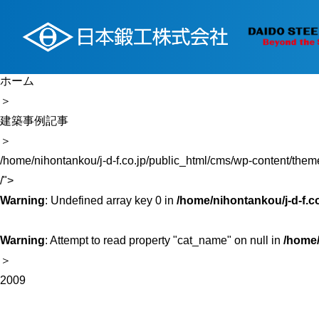
ホーム
＞
建築事例記事
＞
/home/nihontankou/j-d-f.co.jp/public_html/cms/wp-content/them
/">
Warning
: Undefined array key 0 in
/home/nihontankou/j-d-f.c
Warning
: Attempt to read property "cat_name" on null in
/home/
＞
2009