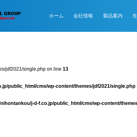
ホーム
会社情報
製品案内
es/jdf2021/single.php on line
13
o.jp/public_html/cms/wp-content/themes/jdf2021/single.php
nihontankou/j-d-f.co.jp/public_html/cms/wp-content/themes